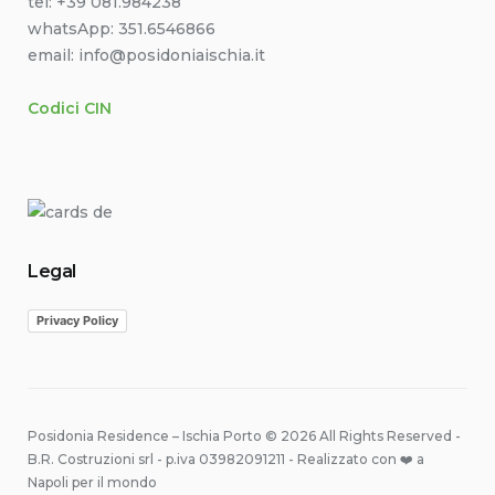
tel: +39 081.984238
whatsApp: 351.6546866
email: info@posidoniaischia.it
Codici CIN
Legal
Privacy Policy
Posidonia Residence – Ischia Porto © 2026 All Rights Reserved -
B.R. Costruzioni srl - p.iva 03982091211 - Realizzato con ❤️ a
Napoli per il mondo