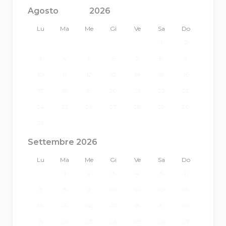
<Prec
Succ>
Lu
Ma
Me
Gi
Ve
Sa
Do
1
2
3
4
5
6
7
8
9
10
11
12
13
14
15
16
17
18
19
20
21
22
23
24
25
26
27
28
29
30
31
Settembre 2026
Lu
Ma
Me
Gi
Ve
Sa
Do
1
2
3
4
5
6
7
8
9
10
11
12
13
14
15
16
17
18
19
20
21
22
23
24
25
26
27