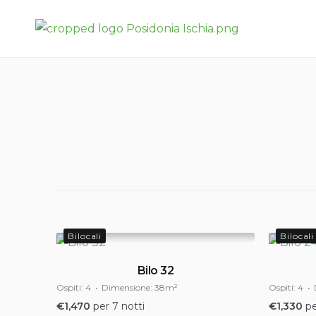
Skip
Posidonia Residence – Ischia
to
Porto
content
Bilocali
Bilocali
Bilo 32
Ospiti:
4
Dimensione:
38m²
Ospiti:
4
€
1,470
per 7 notti
€
1,330
pe