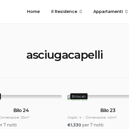
Home
Il Residence
Appartamenti
asciugacapelli
Bilocali
Bilo 24
Bilo 23
Dimensione:
35m²
Ospiti:
4
Dimensione:
42m²
r 7 notti
€
1,330
per 7 notti