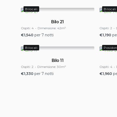
Bilocali
Bilocali
Bilo 21
Ospiti:
4
Dimensione:
42m²
Ospiti:
2
€
1,540
per 7 notti
€
1,190
pe
Bilocali
Posidoni
Bilo 11
Ospiti:
2
Dimensione:
30m²
Ospiti:
4
€
1,330
per 7 notti
€
1,960
pe
Paginaz
degli