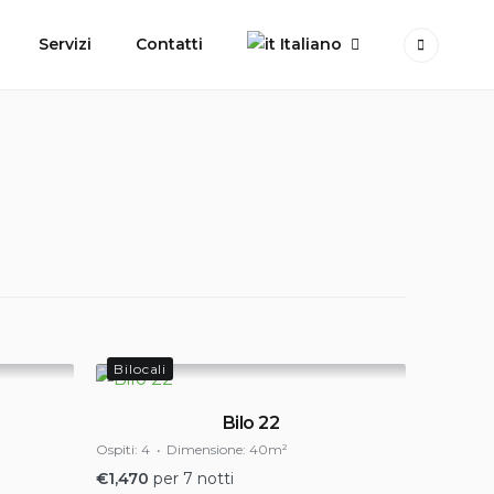
Servizi
Contatti
Italiano
Bilocali
Bilo 22
Ospiti:
4
Dimensione:
40m²
€
1,470
per 7 notti