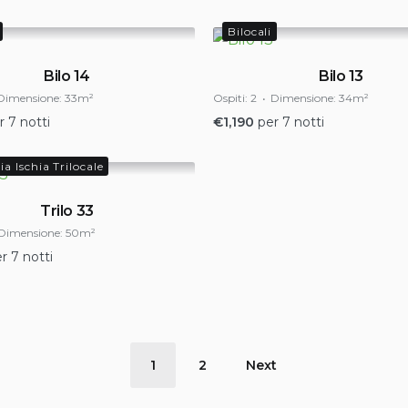
Bilocali
Bilo 14
Bilo 13
Dimensione:
33m²
Ospiti:
2
Dimensione:
34m²
r 7 notti
€
1,190
per 7 notti
a Ischia Trilocale
Trilo 33
Dimensione:
50m²
r 7 notti
ione
1
2
Next