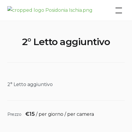
Skip
Posidonia Residence – Ischia
to
Porto
content
2° Letto aggiuntivo
2° Letto aggiuntivo
€
15
/ per giorno / per camera
Prezzo