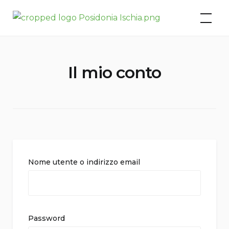
Skip
Posidonia Residence – Ischia
to
Porto
content
Il mio conto
Nome utente o indirizzo email
Password